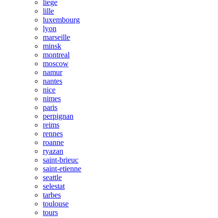
liege
lille
luxembourg
lyon
marseille
minsk
montreal
moscow
namur
nantes
nice
nimes
paris
perpignan
reims
rennes
roanne
ryazan
saint-brieuc
saint-etienne
seattle
selestat
tarbes
toulouse
tours