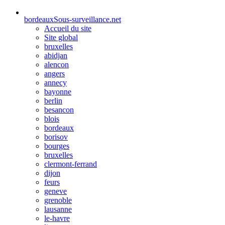
bordeaux
Sous-surveillance.net
Accueil du site
Site global
bruxelles
abidjan
alencon
angers
annecy
bayonne
berlin
besancon
blois
bordeaux
borisov
bourges
bruxelles
clermont-ferrand
dijon
feurs
geneve
grenoble
lausanne
le-havre