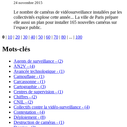
24 novembre 2015
Le nombre de caméras de vidéosurveillance installées par les
collectivités explose cette année... La ville de Paris prépare
elle aussi un plan pour installer 165 nouvelles caméras sur
l’espace public.
0
|
10
|
20
|
30
|
40
|
50
|
60
|
70
|
80
|
...
|
100
Mots-clés
Agents de surveillance - (
2
)
AN2V - (
4
)
Avancée technologique - (
1
)
Camouflage - (
1
)
Carcassonne - (
1
)
Cartographie - (
3
)
Centres de supervision - (
1
)
Chiffres - (
2
)
CNIL - (
2
)
Collectifs contre la vidéo-surveillance - (
4
)
Contestation - (
4
)
Déploiement - (
8
)
Destruction de caméras - (
1
)