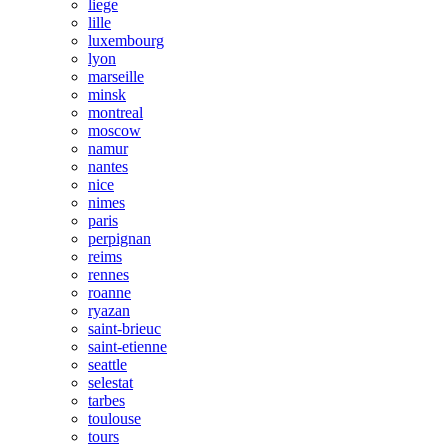
liege
lille
luxembourg
lyon
marseille
minsk
montreal
moscow
namur
nantes
nice
nimes
paris
perpignan
reims
rennes
roanne
ryazan
saint-brieuc
saint-etienne
seattle
selestat
tarbes
toulouse
tours