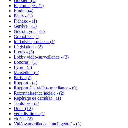
Dossier - (
2
)
Espionnage - (
1
)
Etude - (
4
)
Feurs - (
1
)
Fichage - (
1
)
Genève - (
1
)
Grand Lyon - (
1
)
Grenoble - (
1
)
Initiatives proches - (
1
)
Législation - (
2
)
Livres - (
3
)
Lobby vidéo-surveillance - (
3
)
Londres - (
1
)
Lyon - (
3
)
Marseille - (
5
)
Paris - (
2
)
Rapport - (
2
)
Rapport à la vidéosurveillance - (
0
)
Reconnaissance faciale - (
2
)
Repérage de caméras - (
1
)
Toulouse - (
2
)
Une - (
12
)
verbalisation - (
1
)
vidéo - (
2
)
Vidéo-surveillance "intelligente" - (
3
)