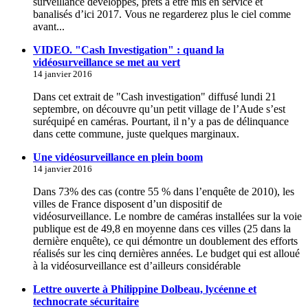
surveillance développés, prêts à être mis en service et
banalisés d’ici 2017. Vous ne regarderez plus le ciel comme
avant...
VIDEO. "Cash Investigation" : quand la
vidéosurveillance se met au vert
14 janvier 2016
Dans cet extrait de "Cash investigation" diffusé lundi 21
septembre, on découvre qu’un petit village de l’Aude s’est
suréquipé en caméras. Pourtant, il n’y a pas de délinquance
dans cette commune, juste quelques marginaux.
Une vidéosurveillance en plein boom
14 janvier 2016
Dans 73% des cas (contre 55 % dans l’enquête de 2010), les
villes de France disposent d’un dispositif de
vidéosurveillance. Le nombre de caméras installées sur la voie
publique est de 49,8 en moyenne dans ces villes (25 dans la
dernière enquête), ce qui démontre un doublement des efforts
réalisés sur les cinq dernières années. Le budget qui est alloué
à la vidéosurveillance est d’ailleurs considérable
Lettre ouverte à Philippine Dolbeau, lycéenne et
technocrate sécuritaire