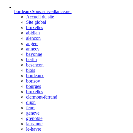
bordeaux
Sous-surveillance.net
Accueil du site
Site global
bruxelles
abidjan
alencon
angers
annecy
bayonne
berlin
besancon
blois
bordeaux
borisov
bourges
bruxelles
clermont-ferrand
dijon
feurs
geneve
grenoble
lausanne
le-havre